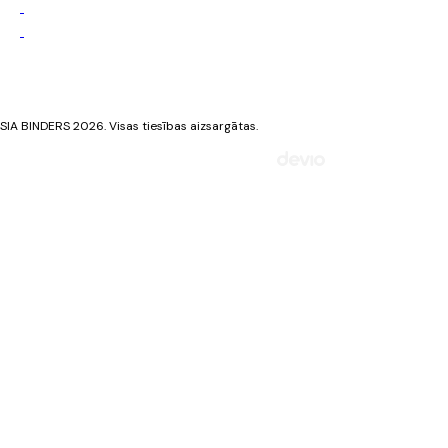
Privātuma politika
Sīkdatņu politika
SIA BINDERS 2026. Visas tiesības aizsargātas.
Mājaslapa izstrādāta