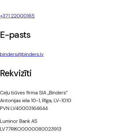
+371 22000165
E-pasts
binders@binders.lv
Rekvizīti
Ceļu būves firma SIA „Binders”
Antonijas iela 10-1, Rīga, LV-1010
PVN LV40003164644
Luminor Bank AS
LV77RIKO0000080023913