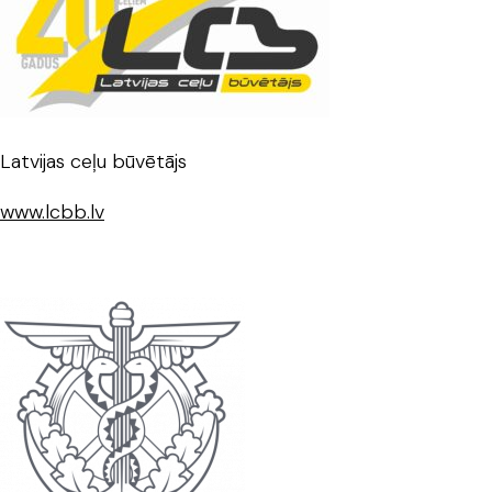
Latvijas ceļu būvētājs
www.lcbb.lv