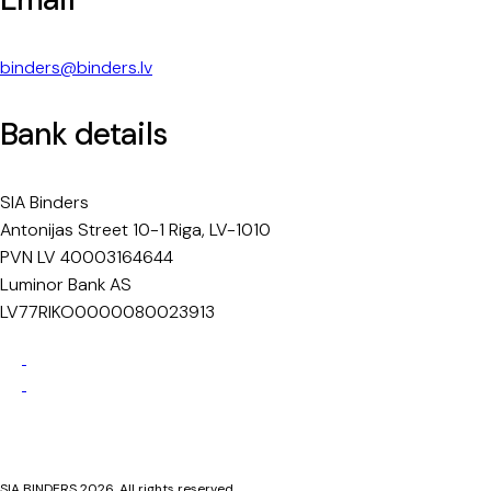
binders@binders.lv
Bank details
SIA Binders
Antonijas Street 10-1 Riga, LV-1010
PVN LV 40003164644
Luminor Bank AS
LV77RIKO0000080023913
Privacy Policy
Cookie Policy
SIA BINDERS 2026. All rights reserved.