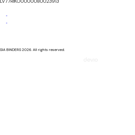
LV77RIKO0000080023913
Privacy Policy
Cookie Policy
SIA BINDERS 2026. All rights reserved.
Mājaslapa izstrādāta