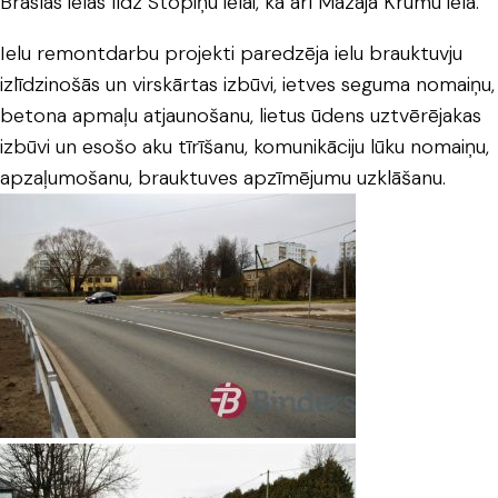
Braslas ielas līdz Stopiņu ielai, kā arī Mazajā Krūmu ielā.
Ielu remontdarbu projekti paredzēja ielu brauktuvju
izlīdzinošās un virskārtas izbūvi, ietves seguma nomaiņu,
betona apmaļu atjaunošanu, lietus ūdens uztvērējakas
izbūvi un esošo aku tīrīšanu, komunikāciju lūku nomaiņu,
apzaļumošanu, brauktuves apzīmējumu uzklāšanu.