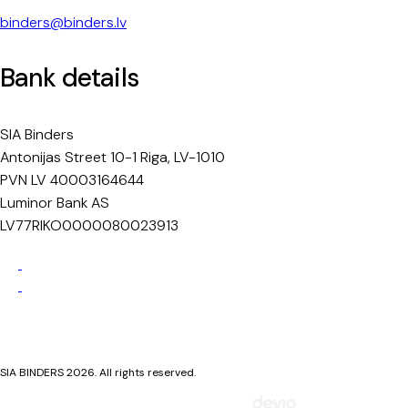
binders@binders.lv
Bank details
SIA Binders
Antonijas Street 10-1 Riga, LV-1010
PVN LV 40003164644
Luminor Bank AS
LV77RIKO0000080023913
Privacy Policy
Cookie Policy
SIA BINDERS 2026. All rights reserved.
Mājaslapa izstrādāta