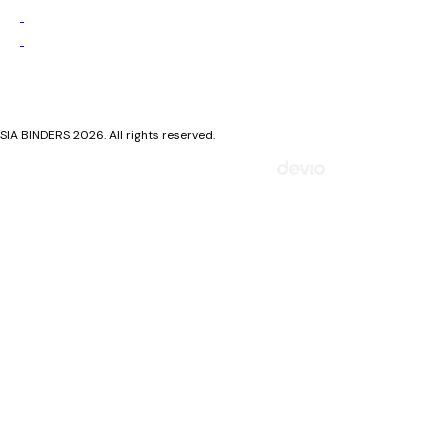
Privacy Policy
Cookie Policy
SIA BINDERS 2026. All rights reserved.
Mājaslapa izstrādāta