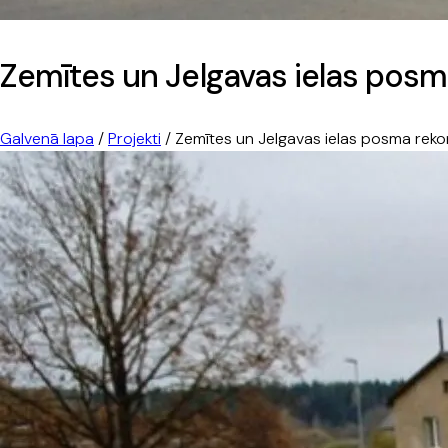
Zemītes un Jelgavas ielas posm
Galvenā lapa
/
Projekti
/
Zemītes un Jelgavas ielas posma reko