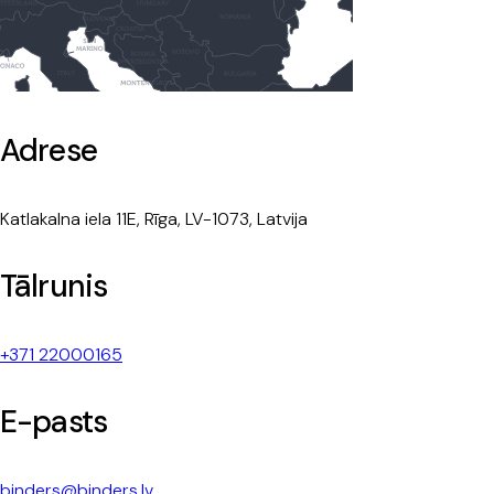
Adrese
Katlakalna iela 11E, Rīga, LV-1073, Latvija
Tālrunis
+371 22000165
E-pasts
binders@binders.lv