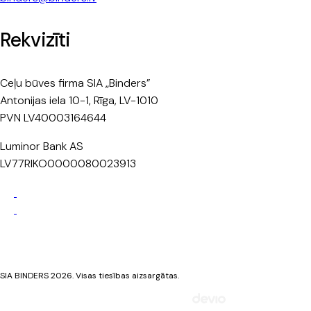
Rekvizīti
Ceļu būves firma SIA „Binders”
Antonijas iela 10-1, Rīga, LV-1010
PVN LV40003164644
Luminor Bank AS
LV77RIKO0000080023913
Privātuma politika
Sīkdatņu politika
SIA BINDERS 2026. Visas tiesības aizsargātas.
Mājaslapa izstrādāta