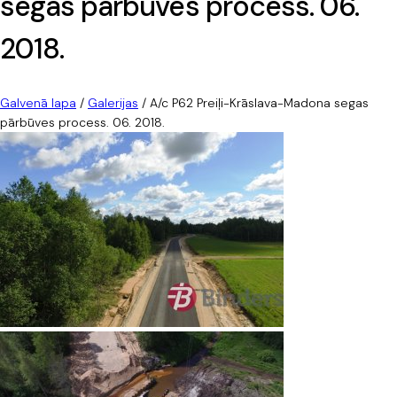
segas pārbūves process. 06.
2018.
Galvenā lapa
/
Galerijas
/
A/c P62 Preiļi-Krāslava-Madona segas
pārbūves process. 06. 2018.