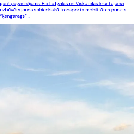
garš pagarinājums. Pie Latgales un Višķu ielas krustojuma
uzbūvēts jauns sabiedriskā transporta mobilitātes punkts
“Ķengarags”,…