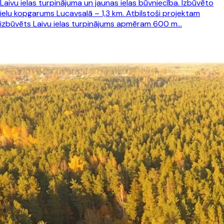
Laivu ielas turpinājuma un jaunas ielas būvniecība. Izbūvēto
ielu kopgarums Lucavsalā – 1,3 km. Atbilstoši projektam
izbūvēts Laivu ielas turpinājums apmēram 600 m…