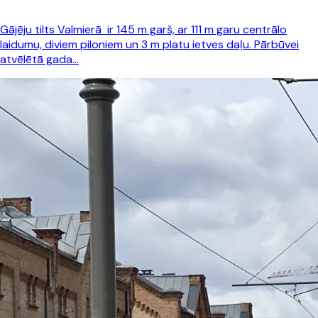
Gājēju tilts Valmierā ir 145 m garš, ar 111 m garu centrālo
laidumu, diviem piloniem un 3 m platu ietves daļu. Pārbūvei
atvēlētā gada…