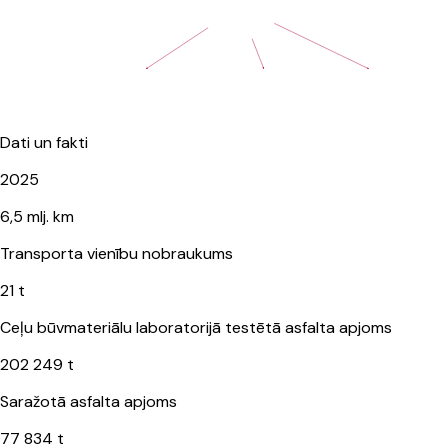
Dati un fakti
2025
6,5 mlj. km
Transporta vienību nobraukums
21 t
Ceļu būvmateriālu laboratorijā testētā asfalta apjoms
202 249 t
Saražotā asfalta apjoms
77 834 t