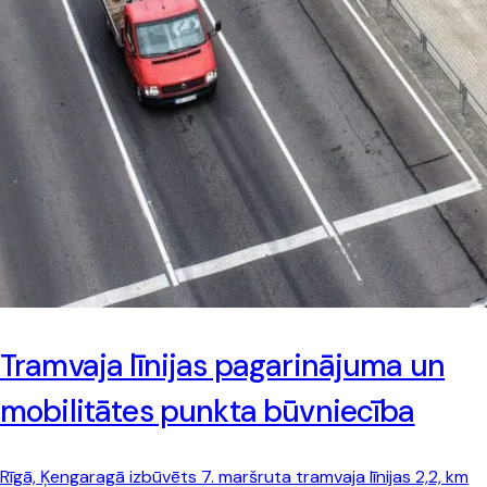
Tramvaja līnijas pagarinājuma un
mobilitātes punkta būvniecība
Rīgā, Ķengaragā izbūvēts 7. maršruta tramvaja līnijas 2,2, km