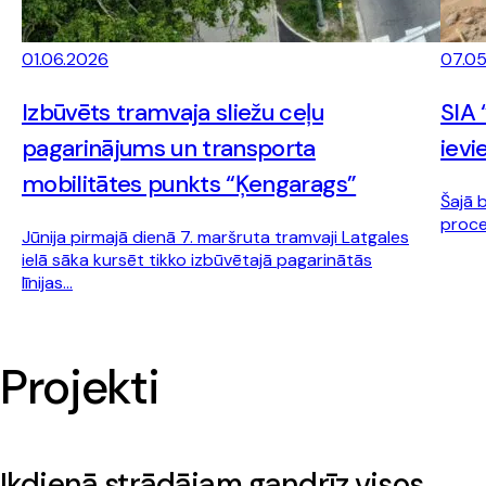
01.06.2026
07.0
Izbūvēts tramvaja sliežu ceļu
SIA 
pagarinājums un transporta
ievi
mobilitātes punkts “Ķengarags”
Šajā 
proce
Jūnija pirmajā dienā 7. maršruta tramvaji Latgales
ielā sāka kursēt tikko izbūvētajā pagarinātās
līnijas…
Projekti
Ikdienā strādājam gandrīz visos