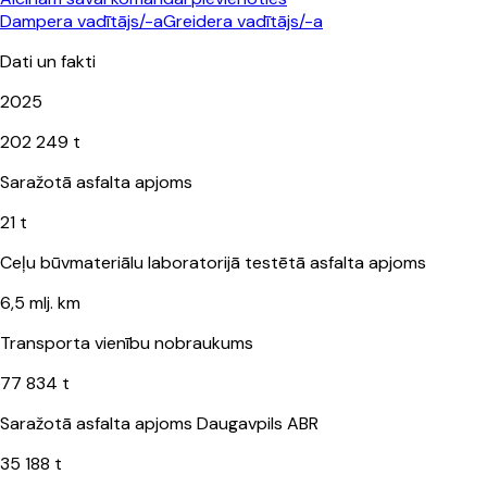
Greidera vadītājs/-a
Dati un fakti
2025
202 249 t
Saražotā asfalta apjoms
21 t
Ceļu būvmateriālu laboratorijā testētā asfalta apjoms
6,5 mlj. km
Transporta vienību nobraukums
77 834 t
Saražotā asfalta apjoms Daugavpils ABR
35 188 t