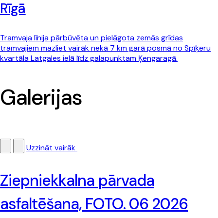
Rīgā
Tramvaja līnija pārbūvēta un pielāgota zemās grīdas
tramvajiem mazliet vairāk nekā 7 km garā posmā no Spīķeru
kvartāla Latgales ielā līdz galapunktam Ķengaragā.
Galerijas
Uzzināt vairāk
Ziepniekkalna pārvada
asfaltēšana, FOTO. 06 2026