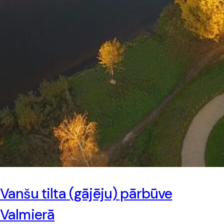
Vanšu tilta (gājēju) pārbūve
Valmierā