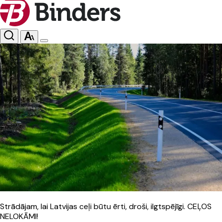
Strādājam, lai Latvijas ceļi būtu ērti, droši, ilgtspējīgi. CEĻOS
NELOKĀMI!