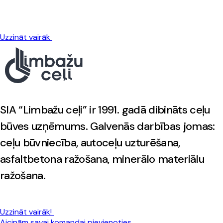
Uzzināt vairāk
SIA “Limbažu ceļi” ir 1991. gadā dibināts ceļu
būves uzņēmums. Galvenās darbības jomas:
ceļu būvniecība, autoceļu uzturēšana,
asfaltbetona ražošana, minerālo materiālu
ražošana.
Uzzināt vairāk!
Aicinām savai komandai pievienoties