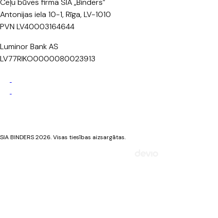
Ceļu būves firma SIA „Binders”
Antonijas iela 10-1, Rīga, LV-1010
PVN LV40003164644
Luminor Bank AS
LV77RIKO0000080023913
Privātuma politika
Sīkdatņu politika
SIA BINDERS 2026. Visas tiesības aizsargātas.
Mājaslapa izstrādāta