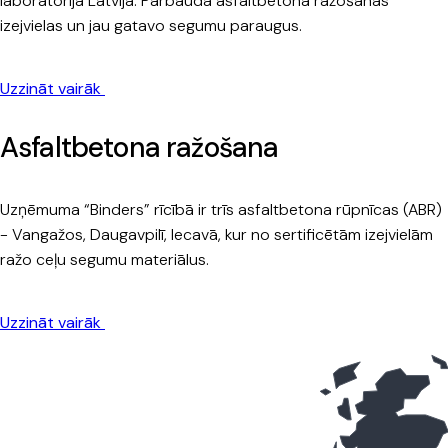
laboratorija Latvijā. Pārbauda asfaltbetona ražošanas
izejvielas un jau gatavo segumu paraugus.
Uzzināt vairāk
Asfaltbetona ražošana
Uzņēmuma “Binders” rīcībā ir trīs asfaltbetona rūpnīcas (ABR)
- Vangažos, Daugavpilī, Iecavā, kur no sertificētām izejvielām
ražo ceļu segumu materiālus.
Uzzināt vairāk