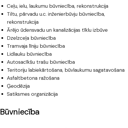
Ceļu, ielu, laukumu būvniecība, rekonstrukcija
Tiltu, pārvadu u.c. inženierbūvju būvniecība,
rekonstrukcija
Ārējo ūdensvadu un kanalizācijas tīklu izbūve
Dzelzceļa būvniecība
Tramvaja līniju būvniecība
Lidlauku būvniecība
Autosacīkšu trašu būvniecība
Teritoriju labiekārtošana, būvlaukumu sagatavošana
Asfaltbetona ražošana
Ģeodēzija
Satiksmes organizācija
Būvniecība