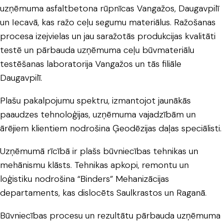
uzņēmuma asfaltbetona rūpnīcas Vangažos, Daugavpilī
un Iecavā, kas ražo ceļu segumu materiālus. Ražošanas
procesa izejvielas un jau saražotās produkcijas kvalitāti
testē un pārbauda uzņēmuma ceļu būvmateriālu
testēšanas laboratorija Vangažos un tās filiāle
Daugavpilī.
Plašu pakalpojumu spektru, izmantojot jaunākās
paaudzes tehnoloģijas, uzņēmuma vajadzībām un
ārējiem klientiem nodrošina Ģeodēzijas daļas speciālisti.
Uzņēmumā rīcībā ir plašs būvniecības tehnikas un
mehānismu klāsts. Tehnikas apkopi, remontu un
loģistiku nodrošina “Binders” Mehanizācijas
departaments, kas dislocēts Saulkrastos un Raganā.
Būvniecības procesu un rezultātu pārbauda uzņēmuma