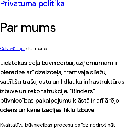
Privātuma politika
Par mums
Galvenā lapa
/
Par mums
Līdztekus ceļu būvniecībai, uzņēmumam ir
pieredze arī dzelzceļa, tramvaja sliežu,
sacīkšu trašu, ostu un lidlauku infrastruktūras
izbūvē un rekonstrukcijā. "Binders"
būvniecības pakalpojumu klāstā ir arī ārējo
ūdens un kanalizācijas tīklu izbūve.
Kvalitatīvu būvniecības procesu palīdz nodrošināt