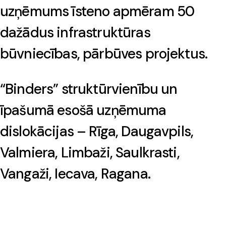
uzņēmums īsteno apmēram
50
dažādus infrastruktūras
būvniecības, pārbūves projektus.
“Binders” struktūrvienību un
īpašumā esošā uzņēmuma
dislokācijas –
Rīga, Daugavpils,
Valmiera, Limbaži, Saulkrasti,
Vangaži, Iecava, Ragana.