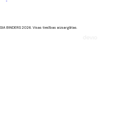
Privātuma politika
Sīkdatņu politika
SIA BINDERS 2026. Visas tiesības aizsargātas.
Mājaslapa izstrādāta