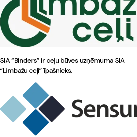
SIA “Binders” ir ceļu būves uzņēmuma SIA
“Limbažu ceļi” īpašnieks.