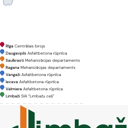
Rīga
Centrālais birojs
Daugavpils
Asfaltbetona rūpnīca
Saulkrasti
Mehanizācijas departaments
Ragana
Mehanizācijas departaments
Vangaži
Asfaltbetona rūpnīca
Iecava
Asfaltbetona rūpnīca
Valmiera
Asfaltbetona rūpnīca
Limbaži
SIA “Limbažu ceļi”