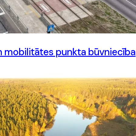
n mobilitātes punkta būvniecība