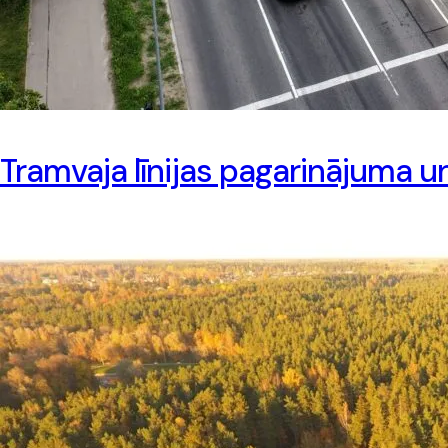
Tramvaja līnijas pagarinājuma u