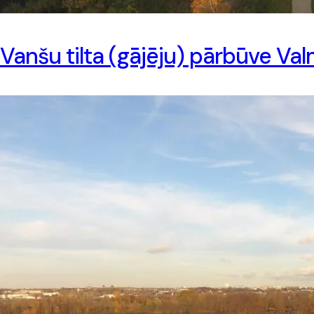
Vanšu tilta (gājēju) pārbūve Val