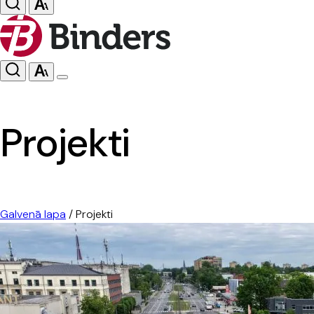
Projekti
Galvenā lapa
/
Projekti