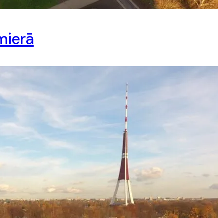
mierā