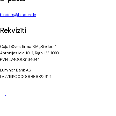
binders@binders.lv
Rekvizīti
Ceļu būves firma SIA „Binders”
Antonijas iela 10-1, Rīga, LV-1010
PVN LV40003164644
Luminor Bank AS
LV77RIKO0000080023913
Privātuma politika
Sīkdatņu politika