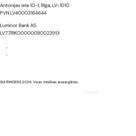
Antonijas iela 10-1, Rīga, LV-1010
PVN LV40003164644
Luminor Bank AS
LV77RIKO0000080023913
Privātuma politika
Sīkdatņu politika
SIA BINDERS 2026. Visas tiesības aizsargātas.
Mājaslapa izstrādāta