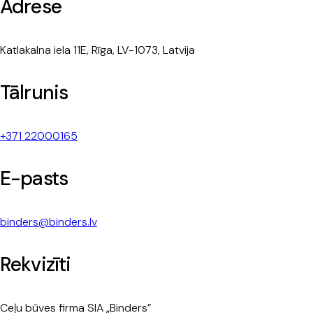
Adrese
Katlakalna iela 11E, Rīga, LV-1073, Latvija
Tālrunis
+371 22000165
E-pasts
binders@binders.lv
Rekvizīti
Ceļu būves firma SIA „Binders”