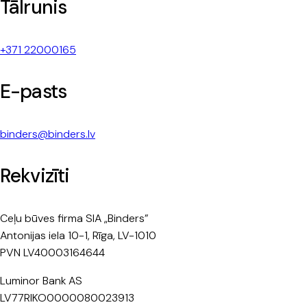
Tālrunis
+371 22000165
E-pasts
binders@binders.lv
Rekvizīti
Ceļu būves firma SIA „Binders”
Antonijas iela 10-1, Rīga, LV-1010
PVN LV40003164644
Luminor Bank AS
LV77RIKO0000080023913