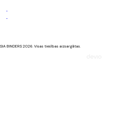
Privātuma politika
Sīkdatņu politika
SIA BINDERS 2026. Visas tiesības aizsargātas.
Mājaslapa izstrādāta