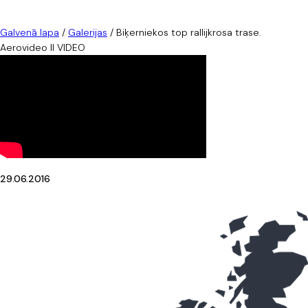
Galvenā lapa
/
Galerijas
/
Biķerniekos top rallijkrosa trase.
Aerovideo II VIDEO
29.06.2016