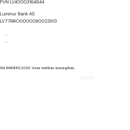
PVN LV40003164644
Luminor Bank AS
LV77RIKO0000080023913
Privātuma politika
Sīkdatņu politika
SIA BINDERS 2026. Visas tiesības aizsargātas.
Mājaslapa izstrādāta