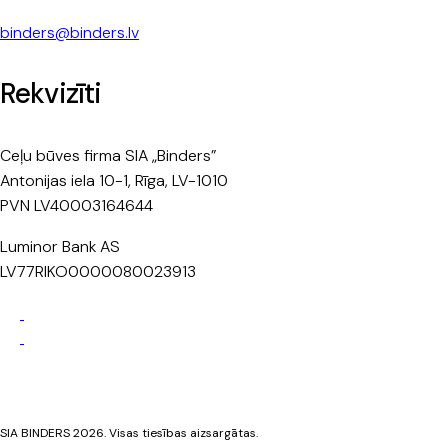
binders@binders.lv
Rekvizīti
Ceļu būves firma SIA „Binders”
Antonijas iela 10-1, Rīga, LV-1010
PVN LV40003164644
Luminor Bank AS
LV77RIKO0000080023913
Privātuma politika
Sīkdatņu politika
SIA BINDERS 2026. Visas tiesības aizsargātas.