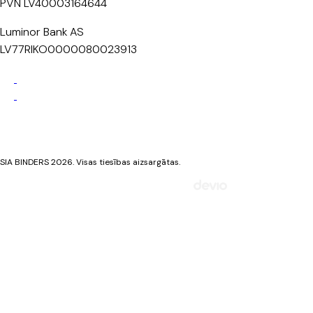
PVN LV40003164644
Luminor Bank AS
LV77RIKO0000080023913
Privātuma politika
Sīkdatņu politika
SIA BINDERS 2026. Visas tiesības aizsargātas.
Mājaslapa izstrādāta