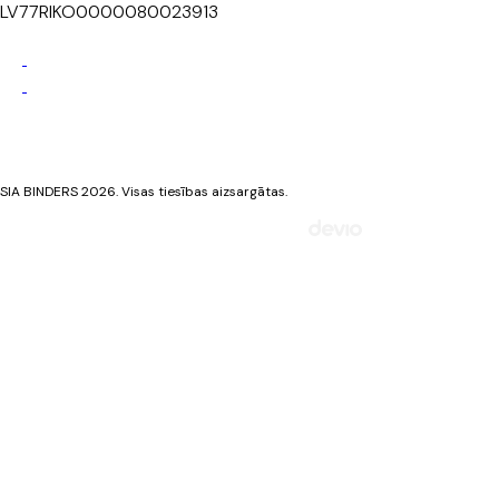
LV77RIKO0000080023913
Privātuma politika
Sīkdatņu politika
SIA BINDERS 2026. Visas tiesības aizsargātas.
Mājaslapa izstrādāta