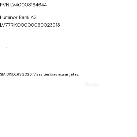
PVN LV40003164644
Luminor Bank AS
LV77RIKO0000080023913
Privātuma politika
Sīkdatņu politika
SIA BINDERS 2026. Visas tiesības aizsargātas.
Mājaslapa izstrādāta