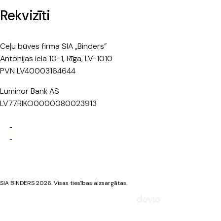
Rekvizīti
Ceļu būves firma SIA „Binders”
Antonijas iela 10-1, Rīga, LV-1010
PVN LV40003164644
Luminor Bank AS
LV77RIKO0000080023913
Privātuma politika
Sīkdatņu politika
SIA BINDERS 2026. Visas tiesības aizsargātas.
Mājaslapa izstrādāta