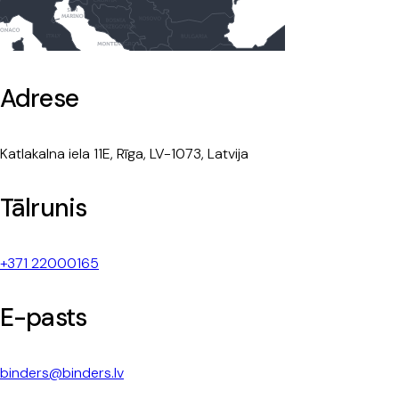
Adrese
Katlakalna iela 11E, Rīga, LV-1073, Latvija
Tālrunis
+371 22000165
E-pasts
binders@binders.lv