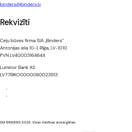
binders@binders.lv
Rekvizīti
Ceļu būves firma SIA „Binders”
Antonijas iela 10-1, Rīga, LV-1010
PVN LV40003164644
Luminor Bank AS
LV77RIKO0000080023913
Privātuma politika
Sīkdatņu politika
SIA BINDERS 2026. Visas tiesības aizsargātas.
Mājaslapa izstrādāta