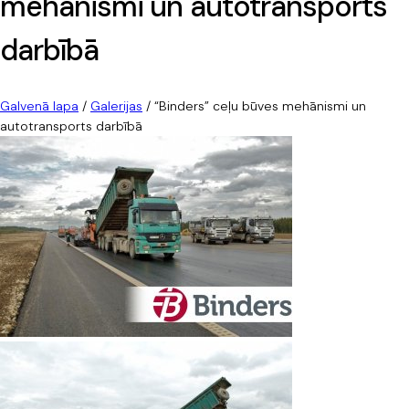
mehānismi un autotransports
darbībā
Galvenā lapa
/
Galerijas
/
“Binders” ceļu būves mehānismi un
autotransports darbībā