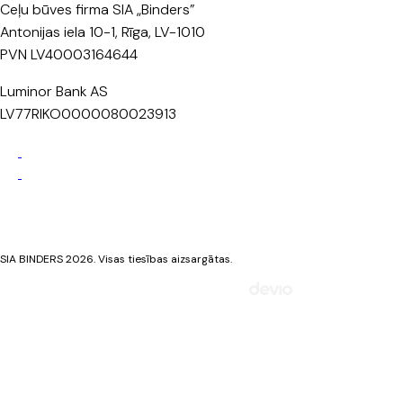
Ceļu būves firma SIA „Binders”
Antonijas iela 10-1, Rīga, LV-1010
PVN LV40003164644
Luminor Bank AS
LV77RIKO0000080023913
Privātuma politika
Sīkdatņu politika
SIA BINDERS 2026. Visas tiesības aizsargātas.
Mājaslapa izstrādāta