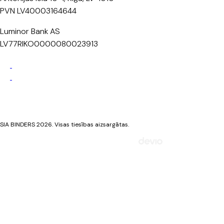
PVN LV40003164644
Luminor Bank AS
LV77RIKO0000080023913
Privātuma politika
Sīkdatņu politika
SIA BINDERS 2026. Visas tiesības aizsargātas.
Mājaslapa izstrādāta