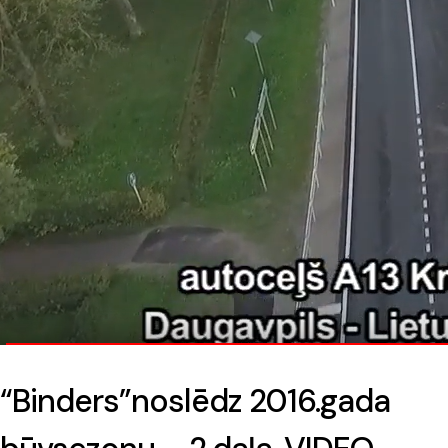
“Binders”noslēdz 2016.gada