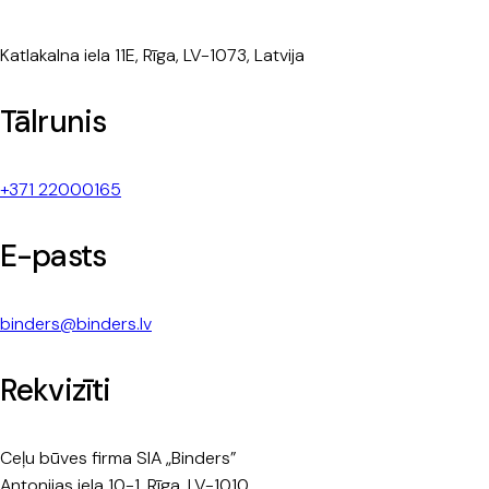
Katlakalna iela 11E, Rīga, LV-1073, Latvija
Tālrunis
+371 22000165
E-pasts
binders@binders.lv
Rekvizīti
Ceļu būves firma SIA „Binders”
Antonijas iela 10-1, Rīga, LV-1010