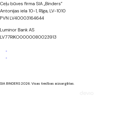
Ceļu būves firma SIA „Binders”
Antonijas iela 10-1, Rīga, LV-1010
PVN LV40003164644
Luminor Bank AS
LV77RIKO0000080023913
Privātuma politika
Sīkdatņu politika
SIA BINDERS 2026. Visas tiesības aizsargātas.
Mājaslapa izstrādāta