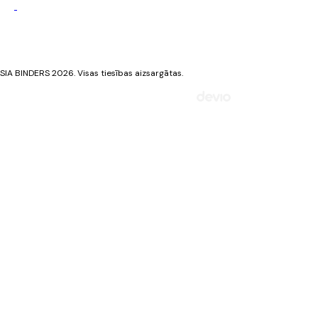
Privātuma politika
Sīkdatņu politika
SIA BINDERS 2026. Visas tiesības aizsargātas.
Mājaslapa izstrādāta