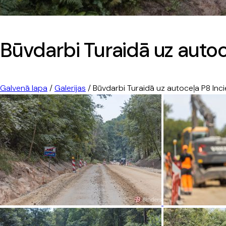
Būvdarbi Turaidā uz auto
Galvenā lapa
/
Galerijas
/
Būvdarbi Turaidā uz autoceļa P8 In