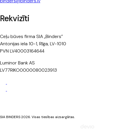
binders@binders.lv
Rekvizīti
Ceļu būves firma SIA „Binders”
Antonijas iela 10-1, Rīga, LV-1010
PVN LV40003164644
Luminor Bank AS
LV77RIKO0000080023913
Privātuma politika
Sīkdatņu politika
SIA BINDERS 2026. Visas tiesības aizsargātas.
Mājaslapa izstrādāta