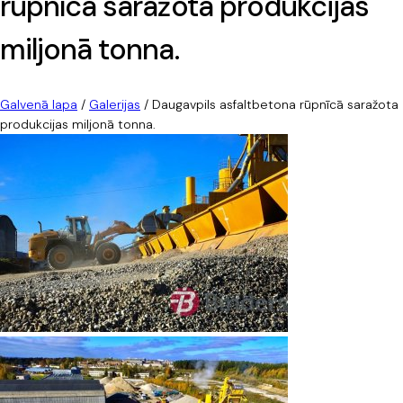
rūpnīcā saražota produkcijas
miljonā tonna.
Galvenā lapa
/
Galerijas
/
Daugavpils asfaltbetona rūpnīcā saražota
produkcijas miljonā tonna.