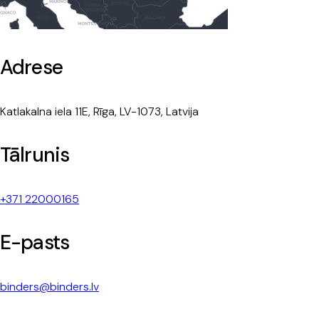
Adrese
Katlakalna iela 11E, Rīga, LV-1073, Latvija
Tālrunis
+371 22000165
E-pasts
binders@binders.lv