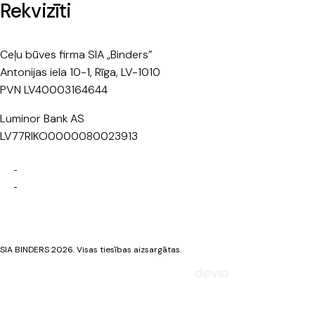
Rekvizīti
Ceļu būves firma SIA „Binders”
Antonijas iela 10-1, Rīga, LV-1010
PVN LV40003164644
Luminor Bank AS
LV77RIKO0000080023913
Privātuma politika
Sīkdatņu politika
SIA BINDERS 2026. Visas tiesības aizsargātas.
Mājaslapa izstrādāta