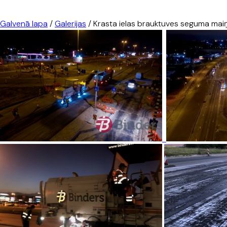
Galvenā lapa
/
Galerijas
/
Krasta ielas brauktuves seguma maiņ