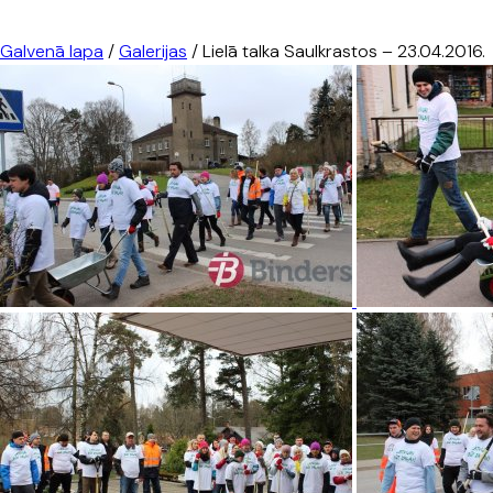
Galvenā lapa
/
Galerijas
/
Lielā talka Saulkrastos – 23.04.2016.