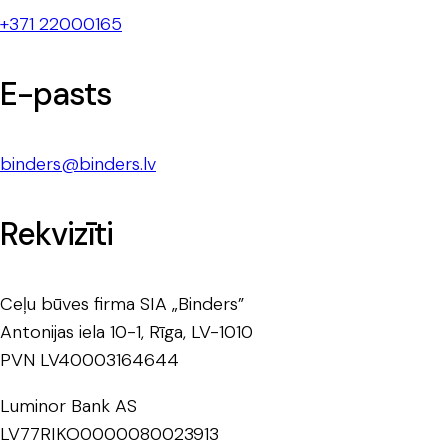
+371 22000165
E-pasts
binders@binders.lv
Rekvizīti
Ceļu būves firma SIA „Binders”
Antonijas iela 10-1, Rīga, LV-1010
PVN LV40003164644
Luminor Bank AS
LV77RIKO0000080023913