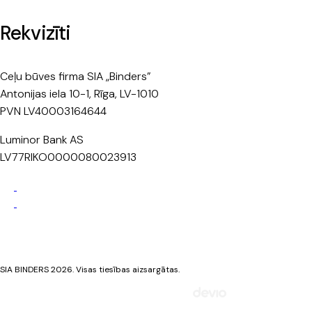
Rekvizīti
Ceļu būves firma SIA „Binders”
Antonijas iela 10-1, Rīga, LV-1010
PVN LV40003164644
Luminor Bank AS
LV77RIKO0000080023913
Privātuma politika
Sīkdatņu politika
SIA BINDERS 2026. Visas tiesības aizsargātas.
Mājaslapa izstrādāta