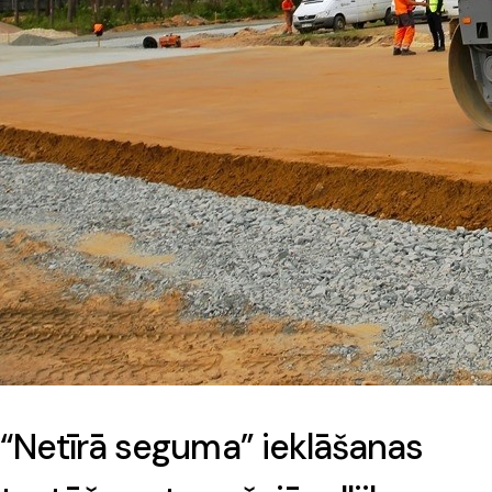
“Netīrā seguma” ieklāšanas