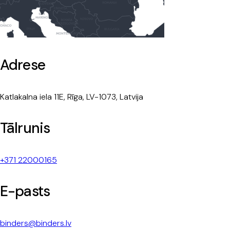
Adrese
Katlakalna iela 11E, Rīga, LV-1073, Latvija
Tālrunis
+371 22000165
E-pasts
binders@binders.lv