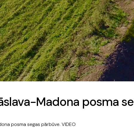
-Krāslava-Madona posma s
Madona posma segas pārbūve. VIDEO