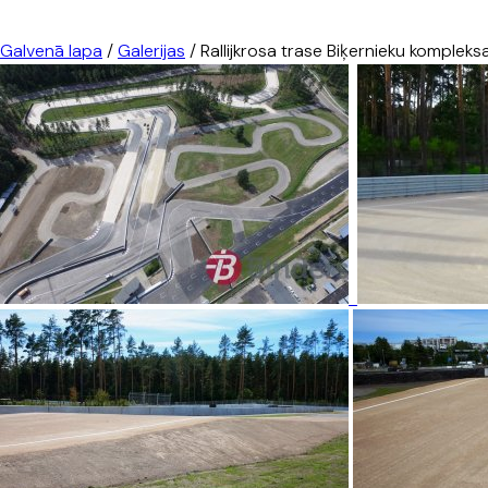
Galvenā lapa
/
Galerijas
/
Rallijkrosa trase Biķernieku kompleks