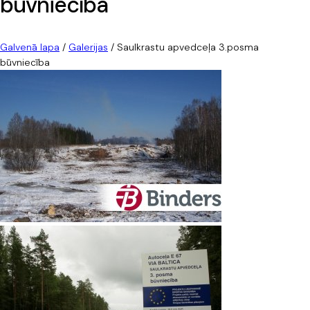
būvniecība
Galvenā lapa
/
Galerijas
/
Saulkrastu apvedceļa 3.posma
būvniecība