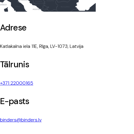
Adrese
Katlakalna iela 11E, Rīga, LV-1073, Latvija
Tālrunis
+371 22000165
E-pasts
binders@binders.lv