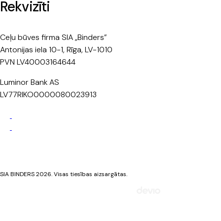
Rekvizīti
Ceļu būves firma SIA „Binders”
Antonijas iela 10-1, Rīga, LV-1010
PVN LV40003164644
Luminor Bank AS
LV77RIKO0000080023913
Privātuma politika
Sīkdatņu politika
SIA BINDERS 2026. Visas tiesības aizsargātas.
Mājaslapa izstrādāta