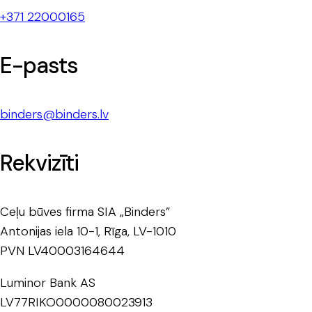
+371 22000165
E-pasts
binders@binders.lv
Rekvizīti
Ceļu būves firma SIA „Binders”
Antonijas iela 10-1, Rīga, LV-1010
PVN LV40003164644
Luminor Bank AS
LV77RIKO0000080023913