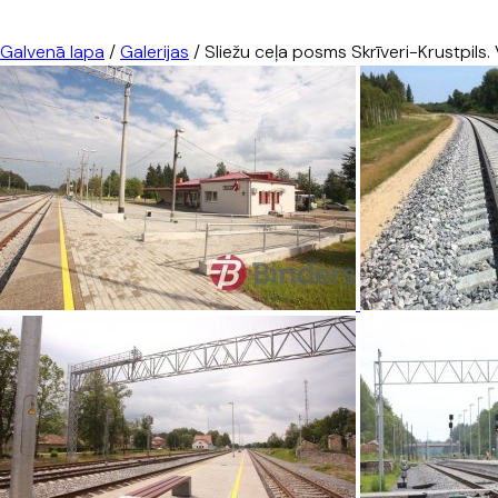
Galvenā lapa
/
Galerijas
/
Sliežu ceļa posms Skrīveri-Krustpils.