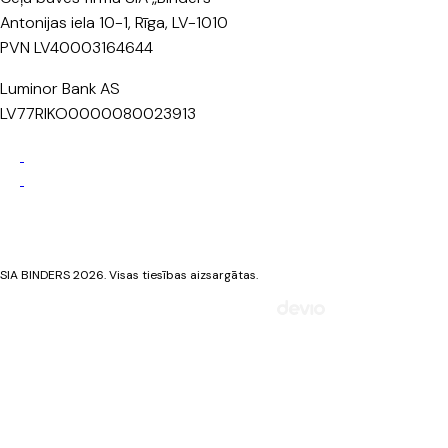
Antonijas iela 10-1, Rīga, LV-1010
PVN LV40003164644
Luminor Bank AS
LV77RIKO0000080023913
Privātuma politika
Sīkdatņu politika
SIA BINDERS 2026. Visas tiesības aizsargātas.
Mājaslapa izstrādāta