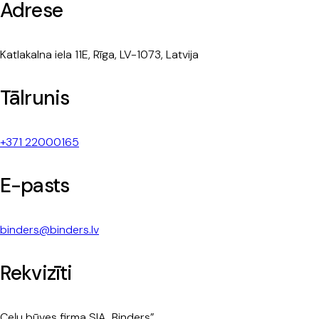
Adrese
Katlakalna iela 11E, Rīga, LV-1073, Latvija
Tālrunis
+371 22000165
E-pasts
binders@binders.lv
Rekvizīti
Ceļu būves firma SIA „Binders”