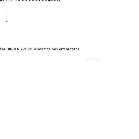
Privātuma politika
Sīkdatņu politika
SIA BINDERS 2026. Visas tiesības aizsargātas.
Mājaslapa izstrādāta