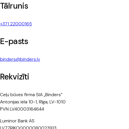
Tālrunis
+371 22000165
E-pasts
binders@binders.lv
Rekvizīti
Ceļu būves firma SIA „Binders”
Antonijas iela 10-1, Rīga, LV-1010
PVN LV40003164644
Luminor Bank AS
LV77RIKO0000080023913