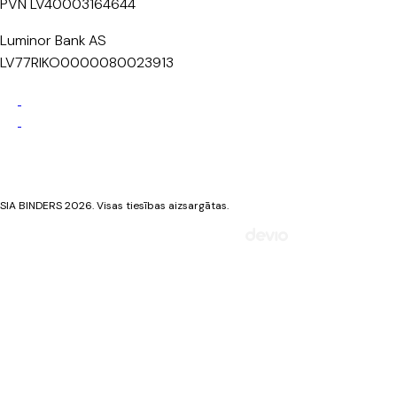
PVN LV40003164644
Luminor Bank AS
LV77RIKO0000080023913
Privātuma politika
Sīkdatņu politika
SIA BINDERS 2026. Visas tiesības aizsargātas.
Mājaslapa izstrādāta