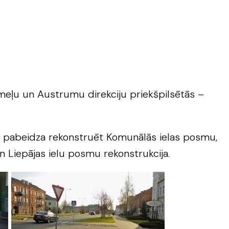
emeļu un Austrumu direkciju priekšpilsētās –
s” pabeidza rekonstruēt Komunālās ielas posmu,
un Liepājas ielu posmu rekonstrukcija.