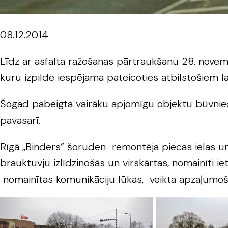
08.12.2014
Līdz ar asfalta ražošanas pārtraukšanu 28. nove
kuru izpilde iespējama pateicoties atbilstošiem l
Šogad pabeigta vairāku apjomīgu objektu būvniec
pavasarī.
Rīgā „Binders” šoruden remontēja piecas ielas un t
brauktuvju izlīdzinošās un virskārtas, nomainīti i
nomainītas komunikāciju lūkas, veikta apzaļumo