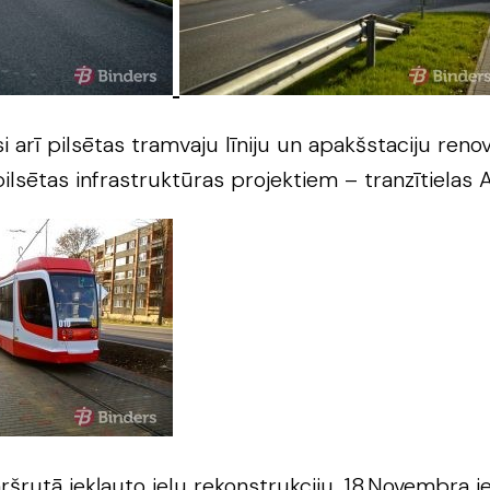
arī pilsētas tramvaju līniju un apakšstaciju reno
lsētas infrastruktūras projektiem – tranzītielas A
šrutā iekļauto ielu rekonstrukciju, 18.Novembra ie