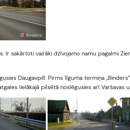
s. Ir sakārtoti vairāki dzīvojamo namu pagalmi Zi
ēgusies Daugavpilī. Pirms līguma termiņa „Binder
tgales lielākajā pilsētā noslēgusies arī Varšavas 