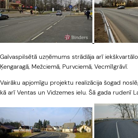
Galvaspilsētā uzņēmums strādāja arī iekškvartālo
Ķengaragā, Mežciemā, Purvciemā, Vecmīlgrāvī.
Vairāku apjomīgu projektu realizācija šogad nosl
kā arī Ventas un Vidzemes ielu. Šā gada rudenī La