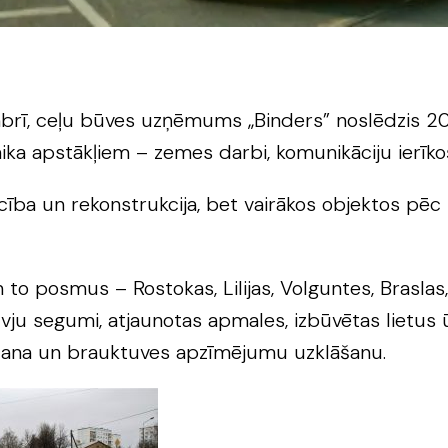
mbrī, ceļu būves uzņēmums „Binders” noslēdzis 20
aika apstākļiem – zemes darbi, komunikāciju ierīko
ība un rekonstrukcija, bet vairākos objektos pēc
o posmus – Rostokas, Lilijas, Volguntes, Braslas, 
etvju segumi, atjaunotas apmales, izbūvētas lietus 
šana un brauktuves apzīmējumu uzklāšanu.