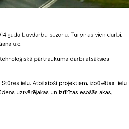
14.gada būvdarbu sezonu. Turpinās vien darbi,
šana u.c.
 tehnoloģiskā pārtraukuma darbi atsāksies
Stūres ielu. Atbilstoši projektiem, izbūvētas ielu
ūdens uztvērējakas un iztīrītas esošās akas,