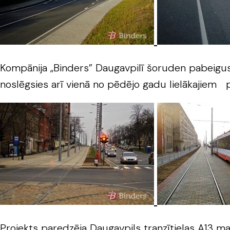
Kompānija „Binders” Daugavpilī šoruden pabeigusi 
noslēgsies arī vienā no pēdējo gadu lielākajiem pi
Projekts paredzēja Daugavpils tranzītielas A13 mar