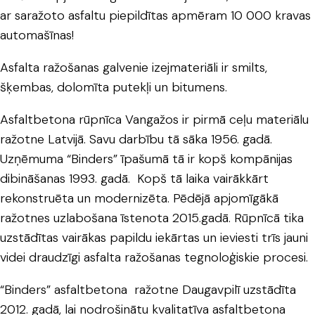
ar saražoto asfaltu piepildītas apmēram 10 000 kravas
automašīnas!
Asfalta ražošanas galvenie izejmateriāli ir smilts,
šķembas, dolomīta putekļi un bitumens.
Asfaltbetona rūpnīca Vangažos ir pirmā ceļu materiālu
ražotne Latvijā. Savu darbību tā sāka 1956. gadā.
Uzņēmuma “Binders” īpašumā tā ir kopš kompānijas
dibināšanas 1993. gadā. Kopš tā laika vairākkārt
rekonstruēta un modernizēta. Pēdējā apjomīgākā
ražotnes uzlabošana īstenota 2015.gadā. Rūpnīcā tika
uzstādītas vairākas papildu iekārtas un ieviesti trīs jauni
videi draudzīgi asfalta ražošanas tegnoloģiskie procesi.
“Binders” asfaltbetona ražotne Daugavpilī uzstādīta
2012. gadā, lai nodrošinātu kvalitatīva asfaltbetona