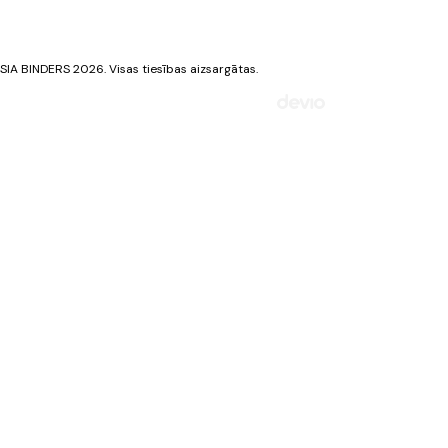
Privātuma politika
Sīkdatņu politika
SIA BINDERS 2026. Visas tiesības aizsargātas.
Mājaslapa izstrādāta