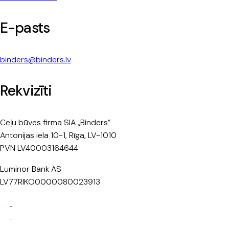
E-pasts
binders@binders.lv
Rekvizīti
Ceļu būves firma SIA „Binders”
Antonijas iela 10-1, Rīga, LV-1010
PVN LV40003164644
Luminor Bank AS
LV77RIKO0000080023913