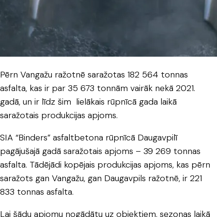
Pērn Vangažu ražotnē saražotas 182 564 tonnas
asfalta, kas ir par 35 673 tonnām vairāk nekā 2021.
gadā, un ir līdz šim lielākais rūpnīcā gada laikā
saražotais produkcijas apjoms.
SIA “Binders” asfaltbetona rūpnīcā Daugavpilī
pagājušajā gadā saražotais apjoms – 39 269 tonnas
asfalta. Tādējādi kopējais produkcijas apjoms, kas pērn
saražots gan Vangažu, gan Daugavpils ražotnē, ir 221
833 tonnas asfalta.
Lai šādu apjomu nogādātu uz objektiem, sezonas laikā