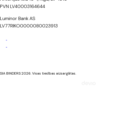
PVN LV40003164644
Luminor Bank AS
LV77RIKO0000080023913
Privātuma politika
Sīkdatņu politika
SIA BINDERS 2026. Visas tiesības aizsargātas.
Mājaslapa izstrādāta