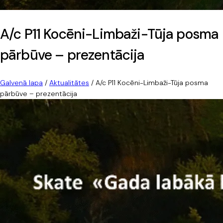
A/c P11 Kocēni-Limbaži-Tūja posma
pārbūve – prezentācija
Galvenā lapa
/
Aktualitātes
/
A/c P11 Kocēni-Limbaži-Tūja posma
pārbūve – prezentācija