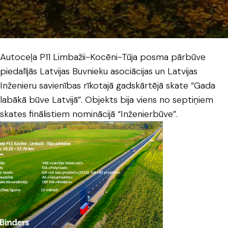
Autoceļa P11 Limbažii-Kocēni-Tūja posma pārbūve
piedalījās Latvijas Buvnieku asociācijas un Latvijas
Inženieru savienības rīkotajā gadskārtējā skate “Gada
labākā būve Latvijā”. Objekts bija viens no septiņiem
skates finālistiem nominācijā “Inženierbūve”.