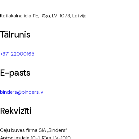
Katlakalna iela 11E, Rīga, LV-1073, Latvija
Tālrunis
+371 22000165
E-pasts
binders@binders.lv
Rekvizīti
Ceļu būves firma SIA „Binders”
Antonijas iela 10-1, Rīga, LV-1010