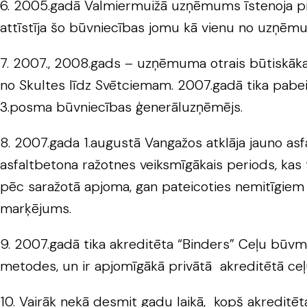
6. 2005.gadā Valmiermuižā uzņēmums īstenoja pirm
attīstīja šo būvniecības jomu kā vienu no uzņē
7. 2007., 2008.gads – uzņēmuma otrais būtiskākai
no Skultes līdz Svētciemam. 2007.gadā tika pabei
3.posma būvniecības ģenerāluzņēmējs.
8. 2007.gada 1.augustā Vangažos atklāja jauno a
asfaltbetona ražotnes veiksmīgākais periods, kas t
pēc saražotā apjoma, gan pateicoties nemitīgiem 
marķējums.
9. 2007.gadā tika akreditēta “Binders” Ceļu būvm
metodes, un ir apjomīgākā privātā akreditētā ceļu
10. Vairāk nekā desmit gadu laikā, kopš akreditēt