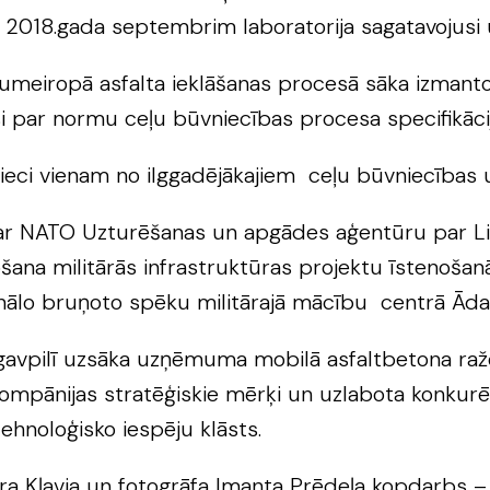
 2018.gada septembrim laboratorija sagatavojusi 
eiropā asfalta ieklāšanas procesā sāka izmantot 
i par normu ceļu būvniecības procesa specifikācij
nieci vienam no ilggadējākajiem ceļu būvniecības
ar NATO Uzturēšanas un apgādes aģentūru par Lielv
šana militārās infrastruktūras projektu īstenošan
onālo bruņoto spēku militārajā mācību centrā Āda
gavpilī uzsāka uzņēmuma mobilā asfaltbetona ražot
i kompānijas stratēģiskie mērķi un uzlabota konkur
tehnoloģisko iespēju klāsts.
ivara Kļavja un fotogrāfa Imanta Prēdeļa kopdarbs