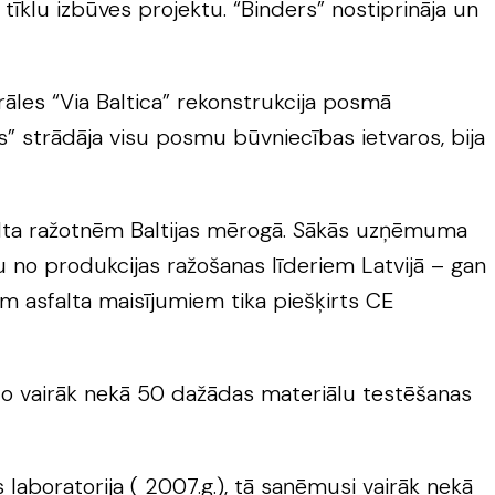
klu izbūves projektu. “Binders” nostiprināja un
āles “Via Baltica” rekonstrukcija posmā
” strādāja visu posmu būvniecības ietvaros, bija
alta ražotnēm Baltijas mērogā. Sākās uzņēmuma
nu no produkcijas ražošanas līderiem Latvijā – gan
m asfalta maisījumiem tika piešķirts CE
nto vairāk nekā 50 dažādas materiālu testēšanas
laboratorija ( 2007.g.), tā saņēmusi vairāk nekā