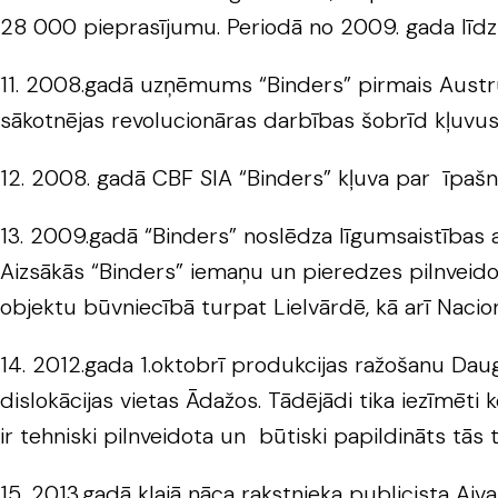
28 000 pieprasījumu. Periodā no 2009. gada līdz
11. 2008.gadā uzņēmums “Binders” pirmais Austrum
sākotnējas revolucionāras darbības šobrīd kļuvus
12. 2008. gadā CBF SIA “Binders” kļuva par īpaš
13. 2009.gadā “Binders” noslēdza līgumsaistības 
Aizsākās “Binders” iemaņu un pieredzes pilnveido
objektu būvniecībā turpat Lielvārdē, kā arī Naci
14. 2012.gada 1.oktobrī produkcijas ražošanu Dau
dislokācijas vietas Ādažos. Tādējādi tika iezīmēt
ir tehniski pilnveidota un būtiski papildināts tās 
15. 2013.gadā klajā nāca rakstnieka publicista A