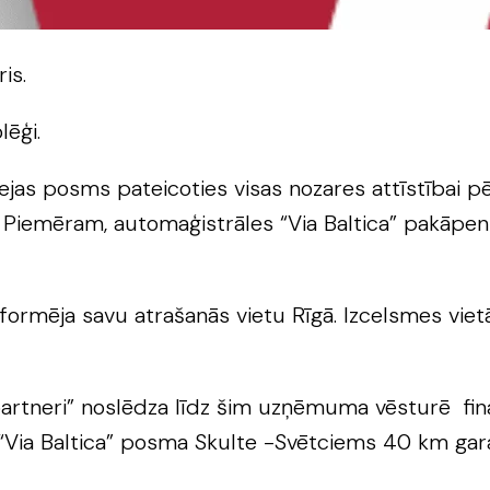
is.
lēģi.
as posms pateicoties visas nozares attīstībai pē
. Piemēram, automaģistrāles “Via Baltica” pakāpen
ormēja savu atrašanās vietu Rīgā. Izcelsmes vietā
 partneri” noslēdza līdz šim uzņēmuma vēsturē fin
a “Via Baltica” posma Skulte -Svētciems 40 km gar