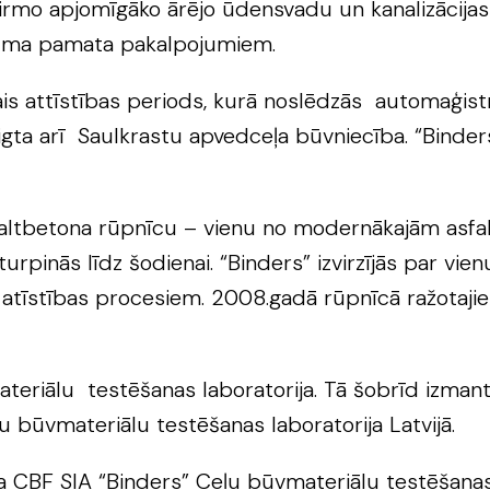
o apjomīgāko ārējo ūdensvadu un kanalizācijas tī
muma pamata pakalpojumiem.
s attīstības periods, kurā noslēdzās automaģistr
gta arī Saulkrastu apvedceļa būvniecība. “Binders
sfaltbetona rūpnīcu – vienu no modernākajām asf
urpinās līdz šodienai. “Binders” izvirzījās par vie
atīstības procesiem. 2008.gadā rūpnīcā ražotajie
ateriālu testēšanas laboratorija. Tā šobrīd izma
 būvmateriālu testēšanas laboratorija Latvijā.
a CBF SIA “Binders” Ceļu būvmateriālu testēšanas 