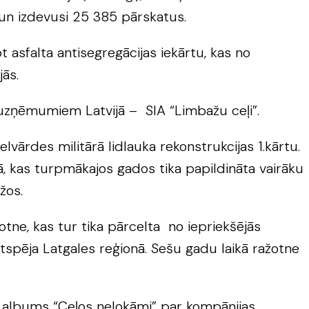
un izdevusi 25 385 pārskatus.
asfalta antisegregācijas iekārtu, kas no
ās.
 uzņēmumiem Latvijā – SIA “Limbažu ceļi”.
ārdes militārā lidlauka rekonstrukcijas 1.kārtu.
ā, kas turpmākajos gados tika papildināta vairāku
žos.
ne, kas tur tika pārcelta no iepriekšējās
ētspēja Latgales reģionā. Sešu gadu laikā ražotne
 – albums “Ceļos nelokāmi” par kompānijas