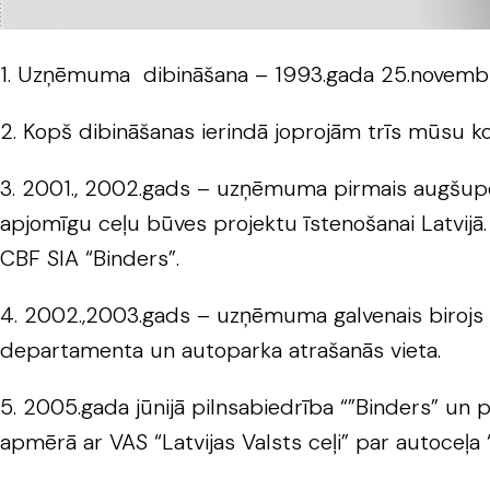
1. Uzņēmuma dibināšana – 1993.gada 25.novembr
2. Kopš dibināšanas ierindā joprojām trīs mūsu ko
3. 2001., 2002.gads – uzņēmuma pirmais augšupej
apjomīgu ceļu būves projektu īstenošanai Latvijā
CBF SIA “Binders”.
4. 2002.,2003.gads – uzņēmuma galvenais birojs f
departamenta un autoparka atrašanās vieta.
5. 2005.gada jūnijā pilnsabiedrība “”Binders” un
apmērā ar VAS “Latvijas Valsts ceļi” par autoceļ