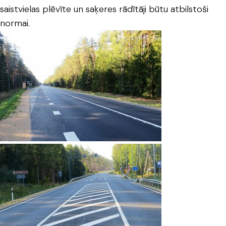
saistvielas plēvīte un saķeres rādītāji būtu atbilstoši
normai.