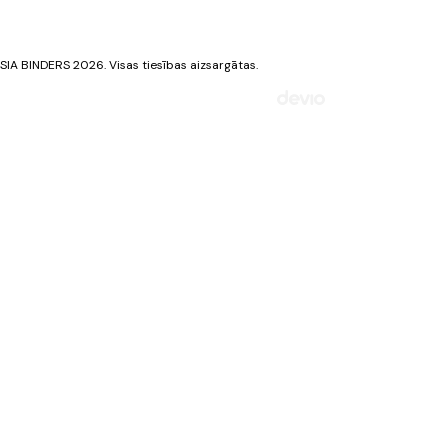
Privātuma politika
Sīkdatņu politika
SIA BINDERS 2026. Visas tiesības aizsargātas.
Mājaslapa izstrādāta