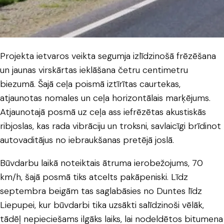
Projekta ietvaros veikta segumja izlīdzinošā frēzēšana
un jaunas virskārtas ieklāšana četru centimetru
biezumā. Šajā ceļa poismā iztīrītas caurtekas,
atjaunotas nomales un ceļa horizontālais marķējums.
Atjaunotajā posmā uz ceļa ass iefrēzētas akustiskās
ribjoslas, kas rada vibrāciju un troksni, savlaicīgi brīdinot
autovaditājus no iebraukšanas pretējā joslā.
Būvdarbu laikā noteiktais ātruma ierobežojums, 70
km/h, šajā posmā tiks atcelts pakāpeniski. Līdz
septembra beigām tas saglabāsies no Duntes līdz
Liepupei, kur būvdarbi tika uzsākti salīdzinoši vēlāk,
tādēļ nepieciešams ilgāks laiks, lai nodeldētos bitumena