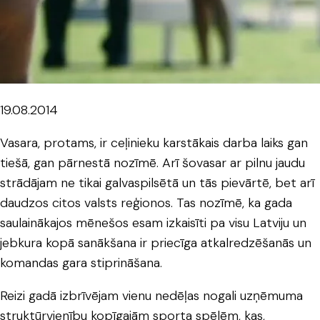
19.08.2014
Vasara, protams, ir ceļinieku karstākais darba laiks gan
tiešā, gan pārnestā nozīmē. Arī šovasar ar pilnu jaudu
strādājam ne tikai galvaspilsētā un tās pievārtē, bet arī
daudzos citos valsts reģionos. Tas nozīmē, ka gada
saulainākajos mēnešos esam izkaisīti pa visu Latviju un
jebkura kopā sanākšana ir priecīga atkalredzēšanās un
komandas gara stiprināšana.
Reizi gadā izbrīvējam vienu nedēļas nogali uzņēmuma
struktūrvienību kopīgajām sporta spēlēm, kas,