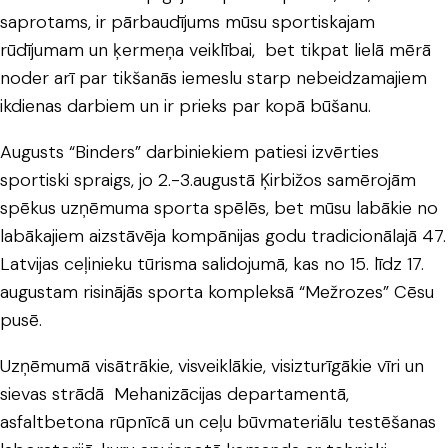
saprotams, ir pārbaudījums mūsu sportiskajam
rūdījumam un ķermeņa veiklībai, bet tikpat lielā mērā
noder arī par tikšanās iemeslu starp nebeidzamajiem
ikdienas darbiem un ir prieks par kopā būšanu.
Augusts “Binders” darbiniekiem patiesi izvērties
sportiski spraigs, jo 2.-3.augustā Ķirbižos samērojām
spēkus uzņēmuma sporta spēlēs, bet mūsu labākie no
labākajiem aizstāvēja kompānijas godu tradicionālajā 47.
Latvijas ceļinieku tūrisma salidojumā, kas no 15. līdz 17.
augustam risinājās sporta kompleksā “Mežrozes” Cēsu
pusē.
Uzņēmumā visātrākie, visveiklākie, visizturīgākie vīri un
sievas strādā Mehanizācijas departamentā,
asfaltbetona rūpnīcā un ceļu būvmateriālu testēšanas