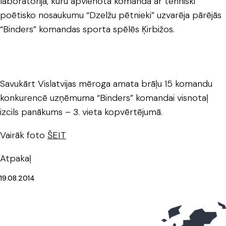
laboratorijā, kuru apvienotā komanda ar tehniski
poētisko nosaukumu “Dzelžu pētnieki” uzvarēja pārējās
“Binders” komandas sporta spēlēs Ķirbižos.
Savukārt Vislatvijas mēroga amata brāļu 15 komandu
konkurencē uzņēmuma “Binders” komandai visnotaļ
izcils panākums – 3. vieta kopvērtējumā.
Vairāk foto
ŠEIT
Atpakaļ
19.08.2014