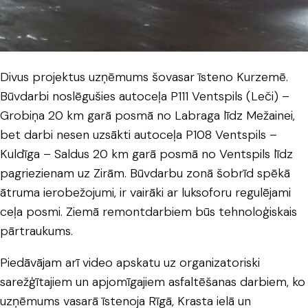
Divus projektus uzņēmums šovasar īsteno Kurzemē.
Būvdarbi noslēgušies autoceļa P111 Ventspils (Leči) –
Grobiņa 20 km garā posmā no Labraga līdz Mežainei,
bet darbi nesen uzsākti autoceļa P108 Ventspils –
Kuldīga – Saldus 20 km garā posmā no Ventspils līdz
pagriezienam uz Zirām. Būvdarbu zonā šobrīd spēkā
ātruma ierobežojumi, ir vairāki ar luksoforu regulējami
ceļa posmi. Ziemā remontdarbiem būs tehnoloģiskais
pārtraukums.
Piedāvājam arī video apskatu uz organizatoriski
sarežģītajiem un apjomīgajiem asfaltēšanas darbiem, ko
uzņēmums vasarā īstenoja Rīgā, Krasta ielā un