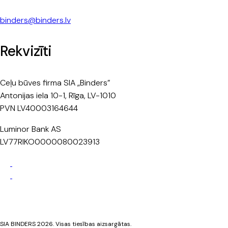
binders@binders.lv
Rekvizīti
Ceļu būves firma SIA „Binders”
Antonijas iela 10-1, Rīga, LV-1010
PVN LV40003164644
Luminor Bank AS
LV77RIKO0000080023913
Privātuma politika
Sīkdatņu politika
SIA BINDERS 2026. Visas tiesības aizsargātas.