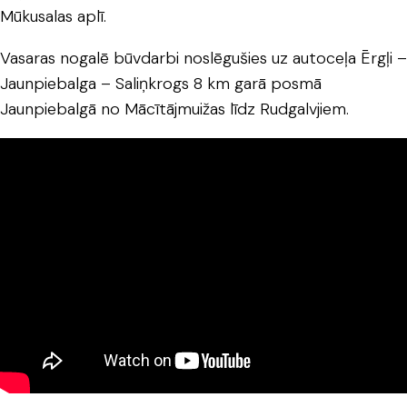
Mūkusalas aplī.
Vasaras nogalē būvdarbi noslēgušies uz autoceļa Ērgļi –
Jaunpiebalga – Saliņkrogs 8 km garā posmā
Jaunpiebalgā no Mācītājmuižas līdz Rudgalvjiem.