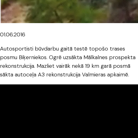
01.06.2016
Autosportisti būvdarbu gaitā testē topošo trases
posmu Biķerniekos. Ogrē uzsākta Mālkalnes prospekta
rekonstrukcija. Mazliet vairāk nekā 19 km garā posmā
sākta autoceļa A3 rekonstrukcija Valmieras apkaimē.