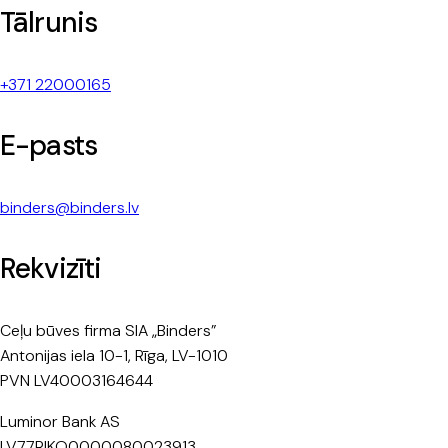
Tālrunis
+371 22000165
E-pasts
binders@binders.lv
Rekvizīti
Ceļu būves firma SIA „Binders”
Antonijas iela 10-1, Rīga, LV-1010
PVN LV40003164644
Luminor Bank AS
LV77RIKO0000080023913