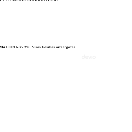
Privātuma politika
Sīkdatņu politika
SIA BINDERS 2026. Visas tiesības aizsargātas.
Mājaslapa izstrādāta