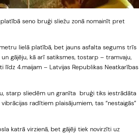
 platībā seno bruģi sliežu zonā nomainīt pret
tru lielā platībā, bet jauns asfalta segums trīs
un gājēju, kā arī satiksmes, tostarp – tramvaju,
gti līdz 4.maijam – Latvijas Republikas Neatkarības
, starp sliedēm un granīta bruģi tiks iestrādāta
vibrācijas radītiem plaisājumiem, tas “nestaigās”
katrā virzienā, bet gājēji tiek novirzīti uz