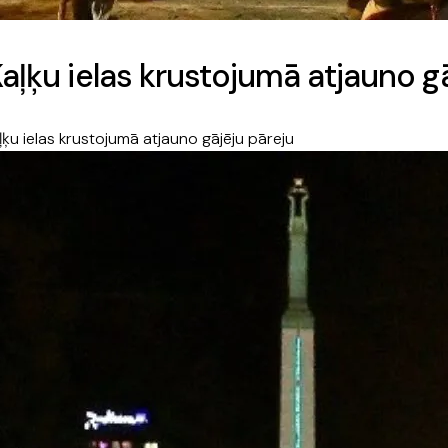
Kaļķu ielas krustojumā atjauno g
ļķu ielas krustojumā atjauno gājēju pāreju