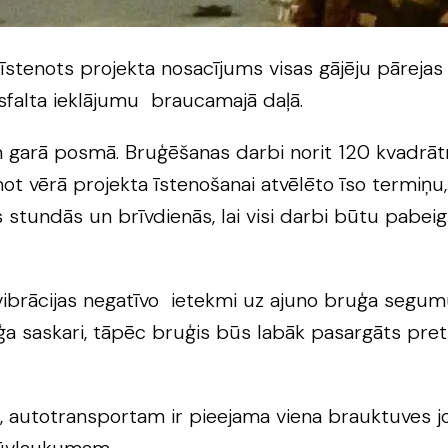
 īstenots projekta nosacījums visas gājēju pārejas
asfalta ieklājumu braucamajā daļā.
garā posmā. Bruģēšanas darbi norit 120 kvadrātme
t vērā projekta īstenošanai atvēlēto īso termiņu, 
ts stundās un brīvdienās, lai visi darbi būtu pabei
vibrācijas negatīvo ietekmi uz ajuno bruģa segumu
ģa saskari, tāpēc bruģis būs labāk pasargāts pret 
utotransportam ir pieejama viena brauktuves josla 