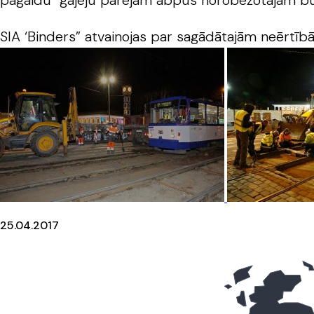
pagaidu gājēju pārejām abpus norobežotajam 
SIA ‘Binders” atvainojas par sagādātajām neērtīb
25.04.2017