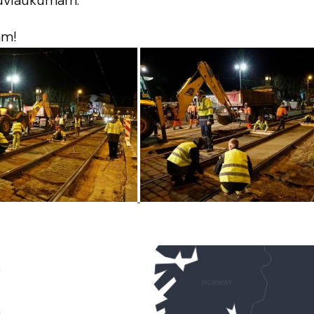
būvlaukumam.
ām!