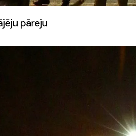
ājēju pāreju