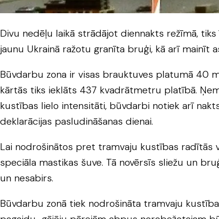
Divu nedēļu laikā strādājot diennakts režīmā, tiks
jaunu Ukrainā ražotu granīta bruģi, kā arī mainīt 
Būvdarbu zona ir visas brauktuves platumā 40 m 
kārtās tiks ieklāts 437 kvadrātmetru platībā. Ņemo
kustības lielo intensitāti, būvdarbi notiek arī nak
deklarācijas pasludināšanas dienai.
Lai nodrošinātos pret tramvaju kustības radītās 
speciāla mastikas šuve. Tā novērsīs sliežu un bru
un nesabirs.
Būvdarbu zonā tiek nodrošināta tramvaju kustība, a