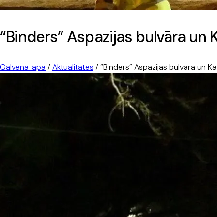
“Binders” Aspazijas bulvāra un 
Galvenā lapa
/
Aktualitātes
/
“Binders” Aspazijas bulvāra un Ka