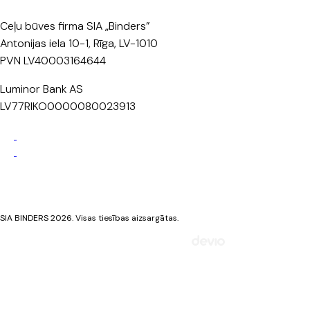
Ceļu būves firma SIA „Binders”
Antonijas iela 10-1, Rīga, LV-1010
PVN LV40003164644
Luminor Bank AS
LV77RIKO0000080023913
Privātuma politika
Sīkdatņu politika
SIA BINDERS 2026. Visas tiesības aizsargātas.
Mājaslapa izstrādāta