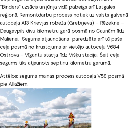
“Binders” uzsācis un jūnija vidū pabeigs arī Latgales
reģionā. Remontdarbu process notiek uz valsts galvenā
autoceļa A13 Krievijas robeža (Grebņeva) – Rēzekne –
Daugavpils divu kilometru garā posmā no Caunām līdz
Malienei. Seguma atjaunošana paredzēta arī tā paša
ceļa posmā no krustojuma ar vietējo autoceļu V684
Ostrova – Vīgantu stacija līdz Višķu stacijai. Šeit ceļa
segums tiks atjaunots septiņu kilometru garumā.
Attēlos: seguma maiņas process autoceļa V58 posmā
pie Allažiem.