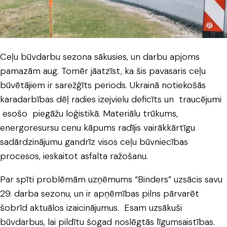
Ceļu būvdarbu sezona sākusies, un darbu apjoms
pamazām aug. Tomēr jāatzīst, ka šis pavasaris ceļu
būvētājiem ir sarežģīts periods. Ukrainā notiekošās
karadarbības dēļ radies izejvielu deficīts un traucējumi
esošo piegāžu loģistikā. Materiālu trūkums,
energoresursu cenu kāpums radījis vairākkārtīgu
sadārdzinājumu gandrīz visos ceļu būvniecības
procesos, ieskaitot asfalta ražošanu.
Par spīti problēmām uzņēmums “Binders” uzsācis savu
29. darba sezonu, un ir apņēmības pilns pārvarēt
šobrīd aktuālos izaicinājumus. Esam uzsākuši
būvdarbus, lai pildītu šogad noslēgtās līgumsaistības.