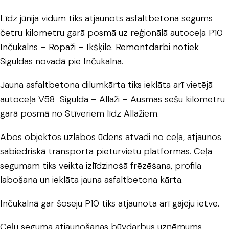
Līdz jūnija vidum tiks atjaunots asfaltbetona segums
četru kilometru garā posmā uz reģionālā autoceļa P10
Inčukalns – Ropaži – Ikšķile. Remontdarbi notiek
Siguldas novadā pie Inčukalna.
Jauna asfaltbetona dilumkārta tiks ieklāta arī vietējā
autoceļa V58 Sigulda – Allaži – Ausmas sešu kilometru
garā posmā no Stīveriem līdz Allažiem.
Abos objektos uzlabos ūdens atvadi no ceļa, atjaunos
sabiedriskā transporta pieturvietu platformas. Ceļa
segumam tiks veikta izlīdzinošā frēzēšana, profila
labošana un ieklāta jauna asfaltbetona kārta.
Inčukalnā gar šoseju P10 tiks atjaunota arī gājēju ietve.
Ceļu seguma atjaunošanas būvdarbus uzņēmums