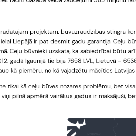
i tiek radīti dažāda veida zaudējumi 585 miljonu la
strādātajam projektam, būvuzraudzības stingrā kont
ielai Liepājā ir pat desmit gadu garantija. Ceļu bū
jumā. Ceļu būvnieki uzskata, ka sabiedrībai būtu arī 
2. gadā Igaunijā tie bija 7658 LVL, Lietuvā – 6536 
auc kā piemēru, no kā vajadzētu mācīties Latvijas 
ne tikai kā ceļu būves nozares problēmu, bet visa
 viņi pilnā apmērā vairākus gadus ir maksājuši, be