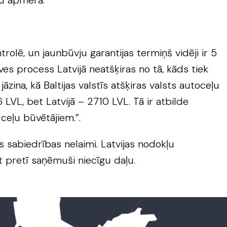
tu apmērā.
rolē, un jaunbūvju garantijas termiņš vidēji ir 5
ves process Latvijā neatšķiras no tā, kāds tiek
jāzina, kā Baltijas valstīs atšķiras valsts autoceļu
LVL, bet Latvijā – 2710 LVL. Tā ir atbilde
ceļu būvētājiem.”.
s sabiedrības nelaimi. Latvijas nodokļu
t pretī saņēmuši niecīgu daļu.