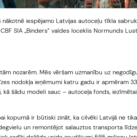
ā nākotnē iespējamo Latvijas autoceļu tīkla sabr
CBF SIA „Binders” valdes loceklis Normunds Luste
 citām nozarēm. Mēs vēršam uzmanību uz negodīgu
cīzes nodokļa ieņēmumi katru gadu ir apmēram 330 
kā šādu modeli sauc – autoceļa fonds, iezīmētais f
 kopumā ir būtiski zināt, ka cilvēki Latvijā ne tik
gvielu un remontējot salauztos transporta līdzekļu