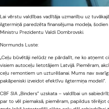
Lai vērstu valdības vadītāja uzmanību uz tuvākaj
ilgtermiņā paredzēta finansējuma modeļa, šodien 
Ministru Prezidentu Valdi Dombrovski.
Normunds Luste:
„Ceļu būvētāji nelūdz ne pārdalīt, ne ko atņemt
visiem autoceļu lietotājiem Latvijā. Piemēram, ak
ceļu remontiem un uzturēšanai. Mums nav svarīgi, 
pakāpeniski izveidot efektīvu ilgtermiņa modeli”.
CBF SIA „Binders” uzskata – valdībai un sabiedrībai
par to vēl piemaksā, piemēram, papildus tērējot de