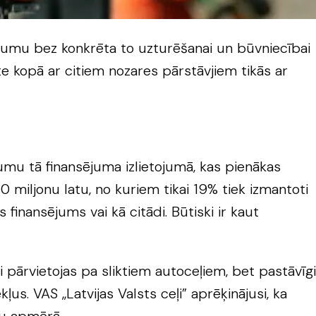
ukumu bez konkrēta to uzturēšanai un būvniecībai
 kopā ar citiem nozares pārstāvjiem tikās ar
mu tā finansējuma izlietojumā, kas pienākas
miljonu latu, no kuriem tikai 19% tiek izmantoti
inansējums vai kā citādi. Būtiski ir kaut
ai pārvietojas pa sliktiem autoceļiem, bet pastāvīgi
s. VAS „Latvijas Valsts ceļi” aprēķinājusi, ka