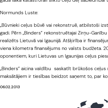
gada laikā katastrofāli slikto ceļu dēļ sabiedrība
Normunds Luste:
„Būvnieki ceļus būvē vai rekonstruē, atbilstoši iz
gadi. Pērn „Binders” rekonstruētajai Zirņu-Ganību 
realizēts Lietuvā vai Igaunijā. Atšķirība ir finansē
viena kilometra finansējums no valsts budžeta. 201
oponentiem, kuri Lietuvas un Igaunijas ceļus pies
„Binders” aicina valdību saskatīt brūkošos ceļus 
maksātājiem ir tiesības beidzot saņemt to, par ko
06.02.2013